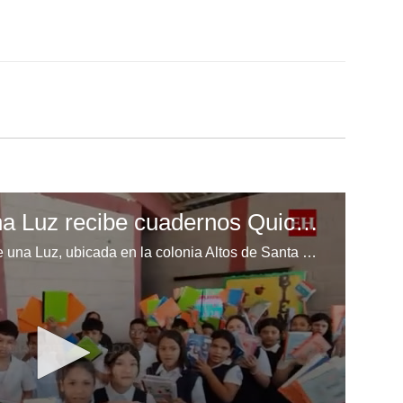
Escuela Enciende una Luz recibe cuadernos Quick, gracias a la Maratón del Saber
Los niños de la escuela Enciende una Luz, ubicada en la colonia Altos de Santa Rosa, al sur de Tegucigalpa, recibieron cuadernos Quick como parte de la Campaña Maratón del Saber.