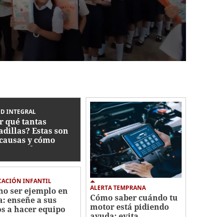
D INTEGRAL
r qué tantas
adillas? Estas son
 causas y cómo
ctan su descanso
ACIÓN INFANTIL
ALERTA TEMPRANA
o ser ejemplo en
Cómo saber cuándo tu
a: enseñe a sus
motor está pidiendo
os a hacer equipo
ayuda: evita