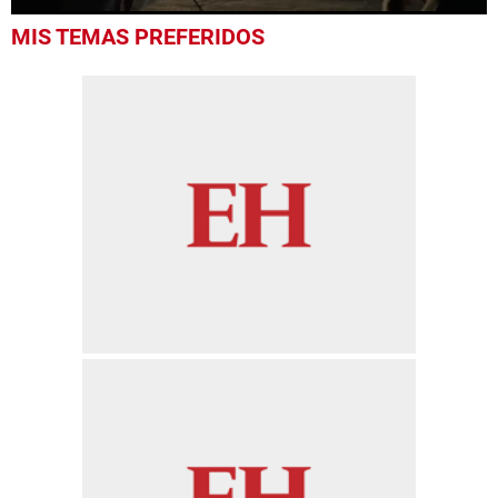
0
MIS TEMAS PREFERIDOS
seconds
of
52
seconds