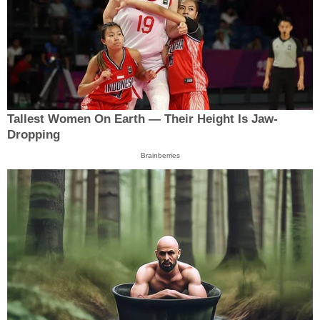
Tallest Women On Earth — Their Height Is Jaw-
Dropping
Brainberries