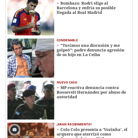
Bombazo: Rodri elige al
Barcelona y enfría su posible
llegada al Real Madrid
CONDENABLE
"Tuvimos una discusión y me
golpeó": padre denuncia agresión
de su hijo en La Ceiba
NUEVO CASO
MP reactiva denuncia contra
Roosevelt Hernández por abuso de
autoridad
¡GRAN RECIBIMIENTO!
Colo Colo presenta a ‘Vozinha’, el
arquero que aterrizó como