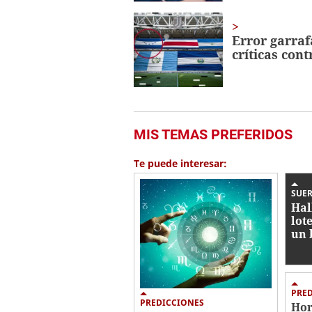
Error garra
críticas cont
MIS TEMAS PREFERIDOS
Te puede interesar:
SUER
Hal
lot
un 
PRE
PREDICCIONES
Hor