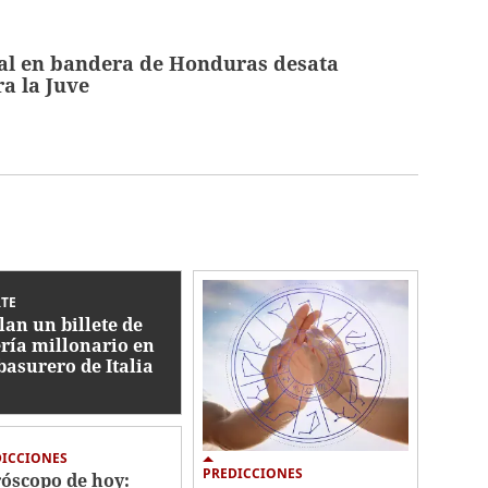
fal en bandera de Honduras desata
ra la Juve
TE
lan un billete de
ería millonario en
basurero de Italia
DICCIONES
PREDICCIONES
óscopo de hoy: