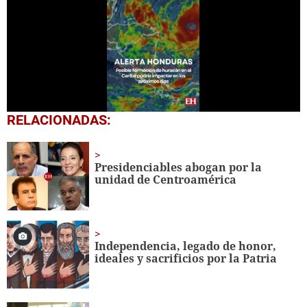
0
RELACIONADAS:
seconds
of
42
seconds
Presidenciables abogan por la
unidad de Centroamérica
Independencia, legado de honor,
ideales y sacrificios por la Patria