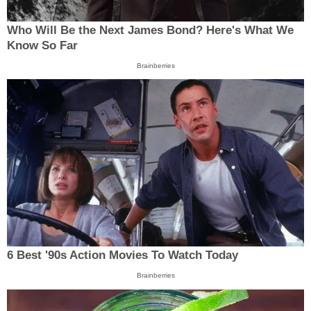
Who Will Be the Next James Bond? Here's What We
Know So Far
Brainberries
6 Best '90s Action Movies To Watch Today
Brainberries