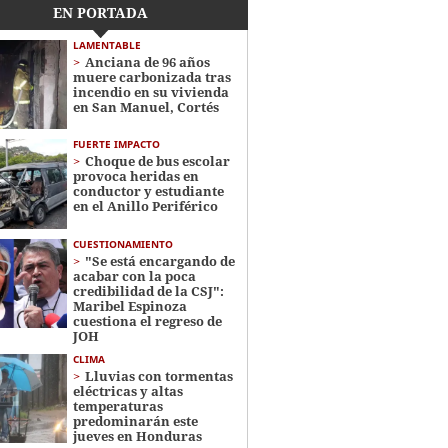
EN PORTADA
LAMENTABLE
Anciana de 96 años
muere carbonizada tras
incendio en su vivienda
en San Manuel, Cortés
FUERTE IMPACTO
Choque de bus escolar
provoca heridas en
conductor y estudiante
en el Anillo Periférico
CUESTIONAMIENTO
"Se está encargando de
acabar con la poca
credibilidad de la CSJ":
Maribel Espinoza
cuestiona el regreso de
JOH
CLIMA
Lluvias con tormentas
eléctricas y altas
temperaturas
predominarán este
jueves en Honduras