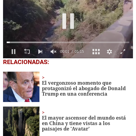
0
RELACIONADAS:
seconds
of
1
minute,
El vergonzoso momento que
15
protagonizó el abogado de Donald
seconds
Trump en una conferencia
El mayor ascensor del mundo está
en China y tiene vistas a los
paisajes de 'Avatar'