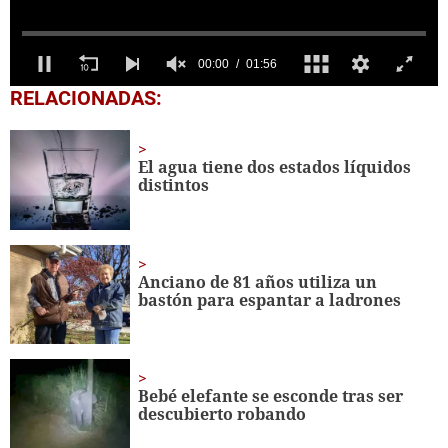
0
RELACIONADAS:
seconds
of
1
minute,
El agua tiene dos estados líquidos
56
distintos
seconds
Anciano de 81 años utiliza un
bastón para espantar a ladrones
Bebé elefante se esconde tras ser
descubierto robando