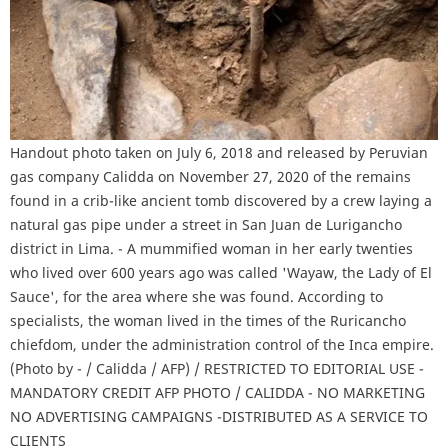
Handout photo taken on July 6, 2018 and released by Peruvian
gas company Calidda on November 27, 2020 of the remains
found in a crib-like ancient tomb discovered by a crew laying a
natural gas pipe under a street in San Juan de Lurigancho
district in Lima. - A mummified woman in her early twenties
who lived over 600 years ago was called 'Wayaw, the Lady of El
Sauce', for the area where she was found. According to
specialists, the woman lived in the times of the Ruricancho
chiefdom, under the administration control of the Inca empire.
(Photo by - / Calidda / AFP) / RESTRICTED TO EDITORIAL USE -
MANDATORY CREDIT AFP PHOTO / CALIDDA - NO MARKETING
NO ADVERTISING CAMPAIGNS -DISTRIBUTED AS A SERVICE TO
CLIENTS