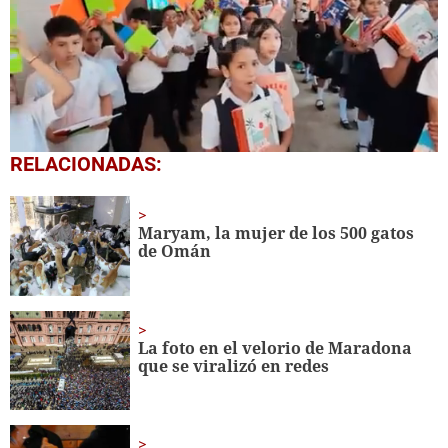
0
RELACIONADAS:
seconds
of
1
minute,
Maryam, la mujer de los 500 gatos
56
de Omán
seconds
La foto en el velorio de Maradona
que se viralizó en redes