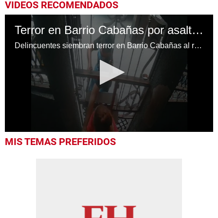
VIDEOS RECOMENDADOS
Terror en Barrio Cabañas por asalto con disparos
Delincuentes siembran terror en Barrio Cabañas al realizar asalto armado y disparos en zona comercial
0
MIS TEMAS PREFERIDOS
seconds
of
2
minutes,
14
seconds