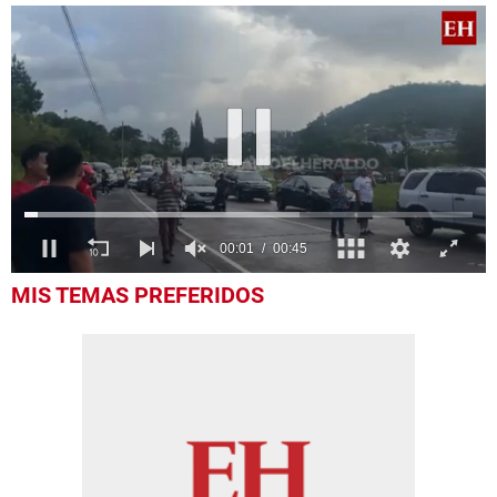
0
MIS TEMAS PREFERIDOS
seconds
of
45
seconds