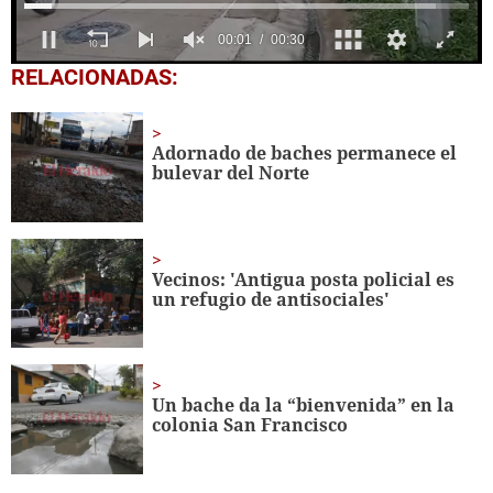
0
RELACIONADAS:
seconds
of
30
seconds
Adornado de baches permanece el
bulevar del Norte
Vecinos: 'Antigua posta policial es
un refugio de antisociales'
Un bache da la “bienvenida” en la
colonia San Francisco