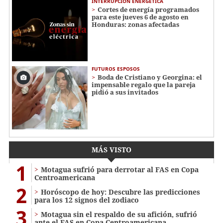
INTERRUPCIÓN ENERGÉTICA
Cortes de energía programados
para este jueves 6 de agosto en
Honduras: zonas afectadas
FUTUROS ESPOSOS
Boda de Cristiano y Georgina: el
impensable regalo que la pareja
pidió a sus invitados
MÁS VISTO
1
Motagua sufrió para derrotar al FAS en Copa
Centroamericana
2
Horóscopo de hoy: Descubre las predicciones
para los 12 signos del zodiaco
3
Motagua sin el respaldo de su afición, sufrió
ante el FAS en Copa Centroamericana