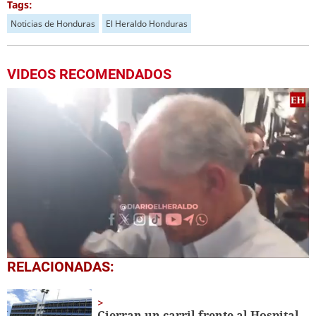
Tags:
Noticias de Honduras
El Heraldo Honduras
VIDEOS RECOMENDADOS
0
RELACIONADAS:
seconds
of
50
seconds
Cierran un carril frente al Hospital