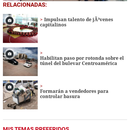
0
RELACIONADAS:
seconds
of
1
Impulsan talento de jÃ³venes
minute,
capitalinos
56
seconds
Habilitan paso por rotonda sobre el
túnel del bulevar Centroamérica
Formarán a vendedores para
controlar basura
MIS TEMAS PREFERIDOS