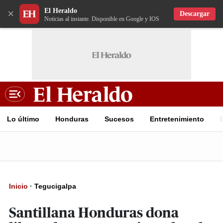
El Heraldo
×
Descargar
Noticias al instante. Disponible en Google y IOS
Lo último
Honduras
Sucesos
Entretenimiento
Inicio
·
Tegucigalpa
Santillana Honduras dona