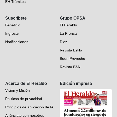
EH Trámites
Opinión
Suscríbete
Grupo OPSA
EH Verifica
Beneficio
El Heraldo
Fotogalerías
Ingresar
La Prensa
Deportes
Notificaciones
Diez
Videos
Revista Estilo
Hondureños en el mundo
Buen Provecho
Revista E&N
Suscripción
Acerca de El Heraldo
Edición impresa
Visión y Misión
Politicas de privacidad
Principios de aplicación de IA
Anúnciate con nosotros