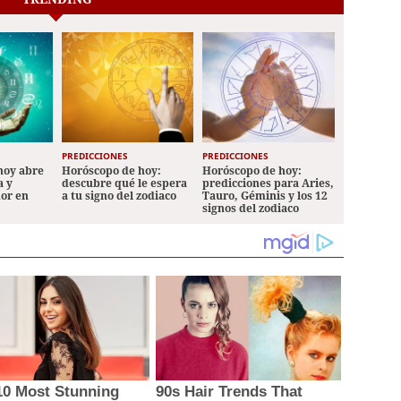
PREDICCIONES
PREDICCIONES
hoy abre
Horóscopo de hoy:
Horóscopo de hoy:
a y
descubre qué le espera
predicciones para Aries,
mor en
a tu signo del zodiaco
Tauro, Géminis y los 12
signos del zodiaco
10 Most Stunning
90s Hair Trends That