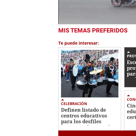
0
MIS TEMAS PREFERIDOS
seconds
of
1
Te puede interesar:
minute,
19
seconds
Volume
PROY
0%
Esc
pro
par
amb
CON
CELEBRACIÓN
Cin
Definen listado de
edu
centros educativos
cer
para los desfiles
Ami
patrios en la capital
Amb