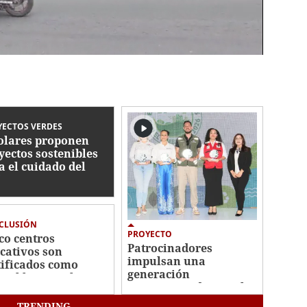
ECTOS VERDES
olares proponen
yectos sostenibles
a el cuidado del
iente
CLUSIÓN
PROYECTO
co centros
Patrocinadores
cativos son
impulsan una
tificados como
generación
gables con el
comprometida con el
iente
cuidado del ambiente
TRENDING