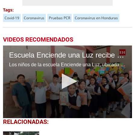
Tags:
Covid-19
Coronavirus
Pruebas PCR
Coronavirus en Honduras
VIDEOS RECOMENDADOS
Escuela Enciende una Luz recibe cuadernos Quick, gracias a la Maratón del Saber
Los niños de la escuela Enciende una Luz, ubicada en la colonia Altos de Santa Rosa, al sur de Tegucigalpa, recibieron cuadernos Quick como parte de la Campaña Maratón del Saber.
0
RELACIONADAS:
seconds
of
1