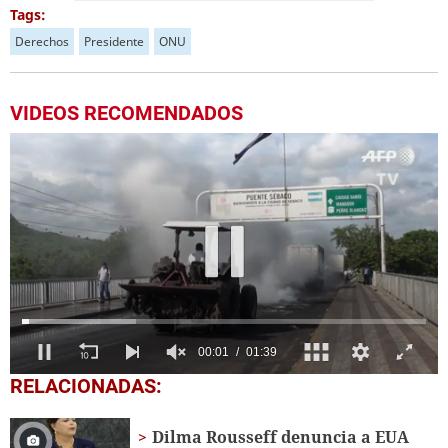
Tags:
Derechos
Presidente
ONU
VIDEOS RECOMENDADOS
00:04
01:39
0
RELACIONADAS:
of
1
minute,
Dilma Rousseff denuncia a EUA
39