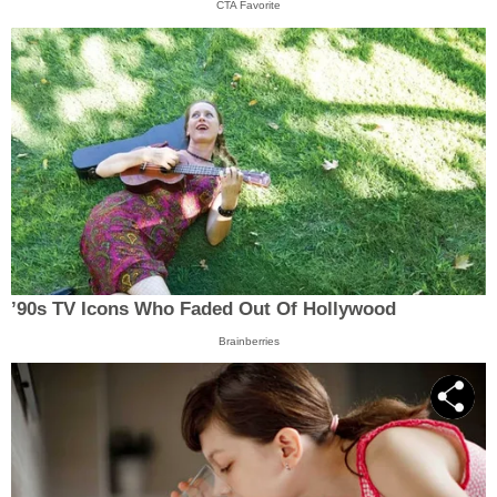
CTA Favorite
’90s TV Icons Who Faded Out Of Hollywood
Brainberries