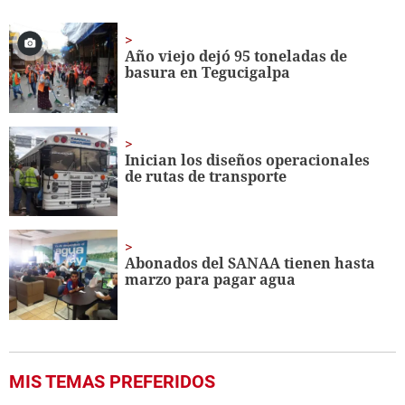
seconds
of
1
minute,
Año viejo dejó 95 toneladas de
56
basura en Tegucigalpa
seconds
Inician los diseños operacionales
de rutas de transporte
Abonados del SANAA tienen hasta
marzo para pagar agua
MIS TEMAS PREFERIDOS