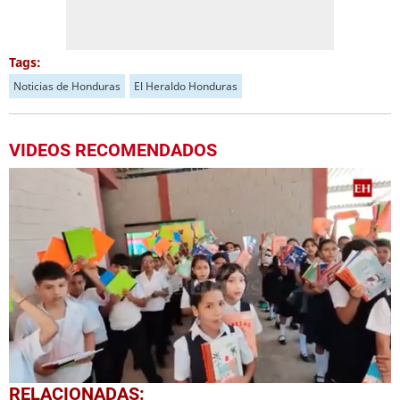
Tags:
Noticias de Honduras
El Heraldo Honduras
VIDEOS RECOMENDADOS
0
RELACIONADAS: