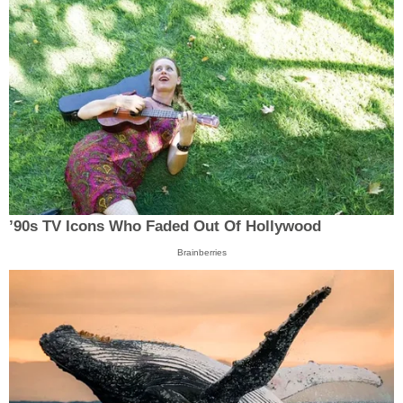
’90s TV Icons Who Faded Out Of Hollywood
Brainberries