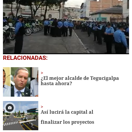
0
RELACIONADAS:
seconds
of
25
seconds
¿El mejor alcalde de Tegucigalpa
hasta ahora?
Así lucirá la capital al
finalizar los proyectos