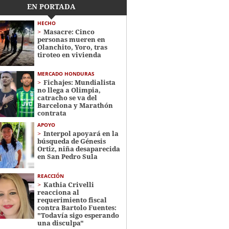
EN PORTADA
HECHO
Masacre: Cinco
personas mueren en
Olanchito, Yoro, tras
tiroteo en vivienda
MERCADO HONDURAS
Fichajes: Mundialista
no llega a Olimpia,
catracho se va del
Barcelona y Marathón
contrata
APOYO
Interpol apoyará en la
búsqueda de Génesis
Ortiz, niña desaparecida
en San Pedro Sula
REACCIÓN
Kathia Crivelli
reacciona al
requerimiento fiscal
contra Bartolo Fuentes:
"Todavía sigo esperando
una disculpa"