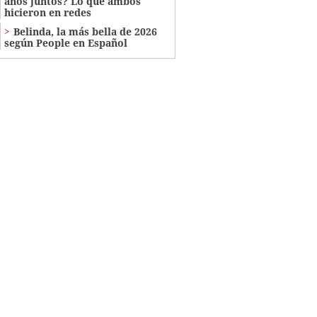
años juntos? Lo que ambos
hicieron en redes
Belinda, la más bella de 2026
según People en Español