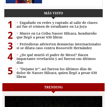
MÁS VISTO
1
Engañado en redes y raptado al salir de clases:
así fue el crimen de estudiante en La Joya
2
Muere en La Ceiba Nasser Hilsaca, hondureño
que llegó a pesar 630 libras
3
Periodistas advierten denuncias internacionales
si se dilata caso contra Roosevelt Hernández
4
¿De qué murió el padre de Messi? Hacen
impactante revelación y así fueron sus últimos
días
5
"Dejame ir": así fueron los últimos días de
dolor de Nasser Hilsaca, quien llegó a pesar 630
libras
TRENDING