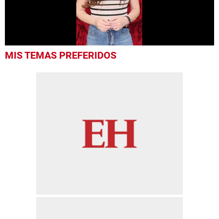
0
MIS TEMAS PREFERIDOS
seconds
of
58
seconds