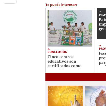
1
Te puede interesar:
minute,
19
seconds
Volume
PRO
0%
Pat
imp
gen
com
cui
PROY
CONCLUSIÓN
Esc
Cinco centros
pro
educativos son
par
certificados como
amb
Amigables con el
Ambiente