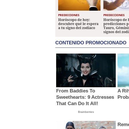
PREDICCIONES
PREDICCIONES
Horóscopo de hoy:
Horóscopo de 
descubre qué le espera
predicciones p
a tu signo del zodiaco
Tauro, Géminis
signos del zod
CONTENIDO PROMOCIONADO
From Baddies To
A Ri
Sweethearts: 9 Actresses
Prob
That Can Do It All!
Brainberries
Reme