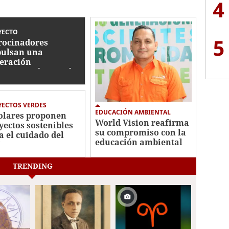
4
YECTO
5
rocinadores
ulsan una
eración
prometida con el
dado del ambiente
ECTOS VERDES
EDUCACIÓN AMBIENTAL
olares proponen
World Vision reafirma
yectos sostenibles
su compromiso con la
a el cuidado del
educación ambiental
iente
TRENDING