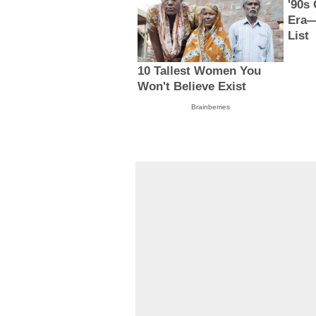
'90s
Era—
List
10 Tallest Women You
Won't Believe Exist
Brainberries