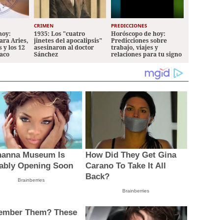
CRIMEN
PREDICCIONES
hoy:
1935: Los "cuatro
Horóscopo de hoy:
ara Aries,
jinetes del apocalipsis"
Predicciones sobre
 y los 12
asesinaron al doctor
trabajo, viajes y
iaco
Sánchez
relaciones para tu signo
hanna Museum Is
How Did They Get Gina
ably Opening Soon
Carano To Take It All
Back?
Brainberries
Brainberries
mber Them? These