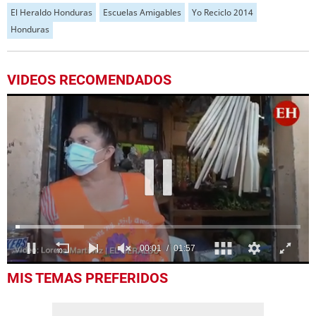
El Heraldo Honduras
Escuelas Amigables
Yo Reciclo 2014
Honduras
VIDEOS RECOMENDADOS
0
MIS TEMAS PREFERIDOS
seconds
of
1
minute,