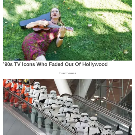
’90s TV Icons Who Faded Out Of Hollywood
Brainberries