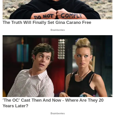
The Truth Will Finally Set Gina Carano Free
Brainberries
'The OC' Cast Then And Now - Where Are They 20
Years Later?
Brainberries