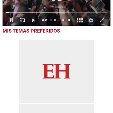
0
MIS TEMAS PREFERIDOS
seconds
of
50
seconds