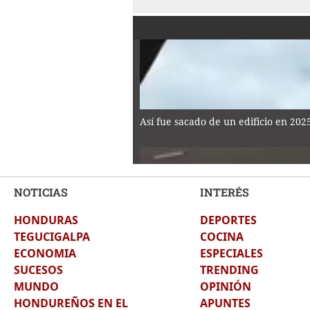
Así fue sacado de un edificio en 20
NOTICIAS
INTERÉS
HONDURAS
DEPORTES
Rosario se viste de luto tras la muer
TEGUCIGALPA
COCINA
ECONOMIA
ESPECIALES
SUCESOS
TRENDING
MUNDO
OPINIÓN
HONDUREÑOS EN EL
APUNTES