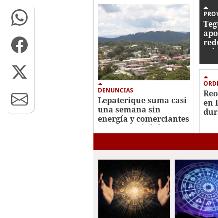
0%
PRO
Teg
apo
red
trá
ORD
DENUNCIAS
Reo
Lepaterique suma casi
en 
una semana sin
dur
energía y comerciantes
reportan pérdidas