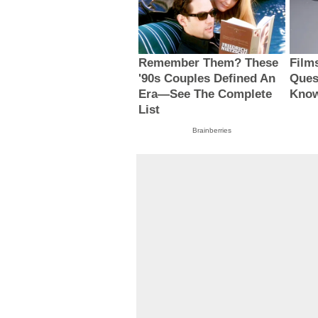
Remember Them? These
Film
'90s Couples Defined An
Ques
Era—See The Complete
Know
List
Brainberries