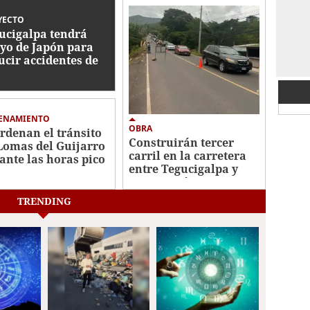
YECTO
ucigalpa tendrá
yo de Japón para
ucir accidentes de
nsito
ENAMIENTO
OBRA
rdenan el tránsito
Construirán tercer
Lomas del Guijarro
carril en la carretera
ante las horas pico
entre Tegucigalpa y
Santa Lucía
TRENDING