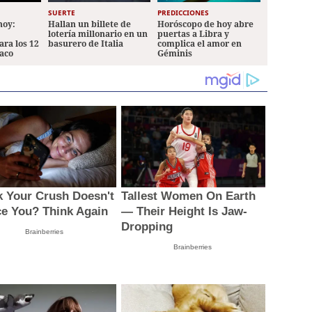
SUERTE
PREDICCIONES
hoy:
Hallan un billete de
Horóscopo de hoy abre
lotería millonario en un
puertas a Libra y
ara los 12
basurero de Italia
complica el amor en
iaco
Géminis
k Your Crush Doesn't
Tallest Women On Earth
ce You? Think Again
— Their Height Is Jaw-
Dropping
Brainberries
Brainberries