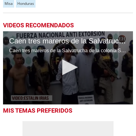
Misa
Honduras
VIDEOS RECOMENDADOS
Caen tres mareros de la Salvatrucha de la colonia Suyapa en la capital de Honduras
Caen tres mareros de la Salvatrucha de la colonia Suyapa en la capital de Honduras
0
MIS TEMAS PREFERIDOS
seconds
of
23
seconds