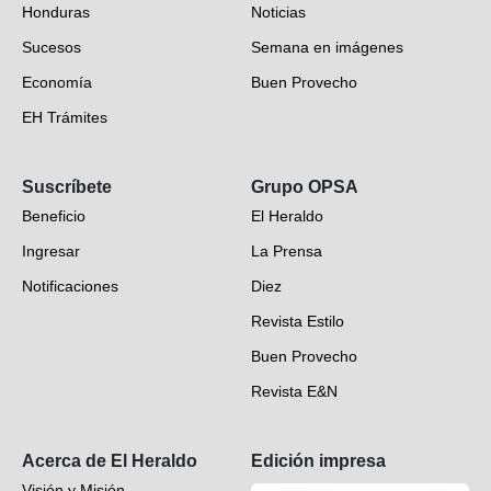
Honduras
Noticias
Sucesos
Semana en imágenes
Economía
Buen Provecho
EH Trámites
Opinión
Suscríbete
Grupo OPSA
EH Verifica
Beneficio
El Heraldo
Fotogalerías
Ingresar
La Prensa
Deportes
Notificaciones
Diez
Videos
Revista Estilo
Hondureños en el mundo
Buen Provecho
Revista E&N
Suscripción
Acerca de El Heraldo
Edición impresa
Visión y Misión