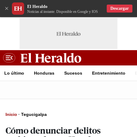
El Heraldo
×
Descargar
Noticias al instante. Disponible en Google y IOS
Lo último
Honduras
Sucesos
Entretenimiento
Inicio
·
Tegucigalpa
Cómo denunciar delitos