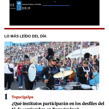
0
seconds
of
LO MÁS LEÍDO DEL DÍA
2
minutes,
10
seconds
1
Tegucigalpa
¿Qué institutos participarán en los desfiles del