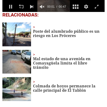
0
RELACIONADAS:
seconds
of
47
seconds
Poste del alumbrado público es un
riesgo en Los Próceres
Mal estado de una avenida en
Comayagüela limita el libre
tránsito
Colmada de hoyos permanece la
calle principal de El Tablón