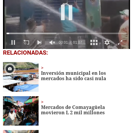
0
RELACIONADAS:
seconds
of
1
minute,
Inversión municipal en los
7
mercados ha sido casi nula
seconds
Mercados de Comayagüela
movieron L 2 mil millones