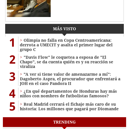
MÁS VISTO
1
Olimpia no falla en Copa Centroamericana:
derrota a UMECIT y asalta el primer lugar del
grupo C
2
"Davis Flow" le coquetea a esposa de "El
Chapo", se da cuenta quién es y su reacción se
viraliza
3
"A ver si tiene valor de amenazarme a mí":
Dagoberto Aspra, el procurador que enfrentará a
JOH en el caso Pandora II
4
¿En qué departamentos de Honduras hay más
niños con nombres de futbolistas famosos?
5
Real Madrid cerrará el fichaje más caro de su
historia: Los millones que pagará por Diomande
TRENDING