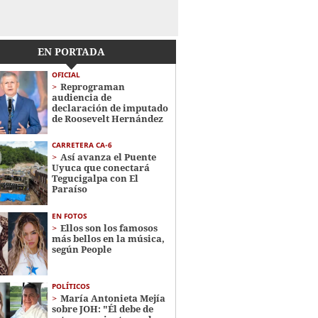
EN PORTADA
OFICIAL
Reprograman
audiencia de
declaración de imputado
de Roosevelt Hernández
CARRETERA CA-6
Así avanza el Puente
Uyuca que conectará
Tegucigalpa con El
Paraíso
EN FOTOS
Ellos son los famosos
más bellos en la música,
según People
POLÍTICOS
María Antonieta Mejía
sobre JOH: "Él debe de