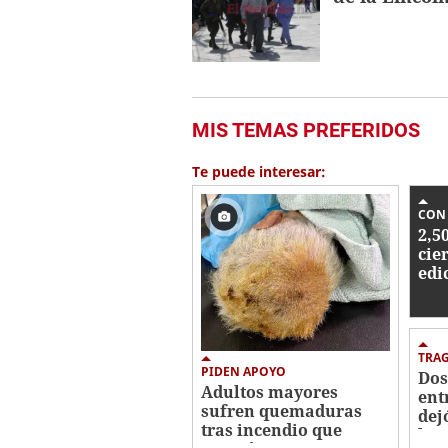
MIS TEMAS PREFERIDOS
Te puede interesar:
CON
2,5
cie
edi
Ami
Amb
TRA
PIDEN APOYO
Dos
Adultos mayores
ent
sufren quemaduras
dej
tras incendio que
bar