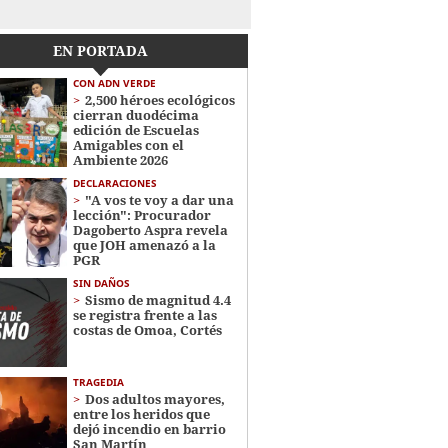
EN PORTADA
CON ADN VERDE
2,500 héroes ecológicos
cierran duodécima
edición de Escuelas
Amigables con el
Ambiente 2026
DECLARACIONES
"A vos te voy a dar una
lección": Procurador
Dagoberto Aspra revela
que JOH amenazó a la
PGR
SIN DAÑOS
Sismo de magnitud 4.4
se registra frente a las
costas de Omoa, Cortés
TRAGEDIA
Dos adultos mayores,
entre los heridos que
dejó incendio en barrio
San Martín