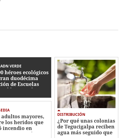
 ADN VERDE
00 héroes ecológicos
rran duodécima
ción de Escuelas
gables con el
iente 2026
GEDIA
DISTRIBUCIÓN
 adultos mayores,
¿Por qué unas colonias
re los heridos que
de Tegucigalpa reciben
ó incendio en
agua más seguido que
rio San Martín