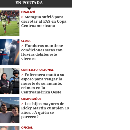
EN PORTADA
FINALIZÓ
Motagua sufrió para
derrotar al FAS en Copa
Centroamericana
CLIMA
Honduras mantiene
condiciones secas con
lluvias débiles este
viernes
CONFLICTO PASIONAL
Enfermera mató a su
esposo para vengar la
muerte de su amante:
crimen en la
Centroamérica Oeste
CUMPLEAÑOS
Los hijos mayores de
Ricky Martin cumplen 18
años: ¿A quién se
parecen?
OFICIAL