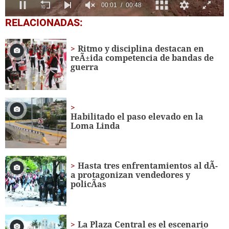
0
RELACIONADAS:
seconds
of
48
Ritmo y disciplina destacan en
seconds
reÃ±ida competencia de bandas de
guerra
Habilitado el paso elevado en la
Loma Linda
Hasta tres enfrentamientos al dÃ­
a protagonizan vendedores y
policÃ­as
La Plaza Central es el escenario