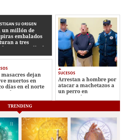
STIGAN SU ORIGEN
 un millón de
piras embalados
turan a tres
bres en muelle de
otaje de La Ceiba
ESOS
SUCESOS
 masacres dejan
Arrestan a hombre por
ve muertos en
atacar a machetazos a
co días en el norte
un perro en
Honduras
Tegucigalpa
TRENDING