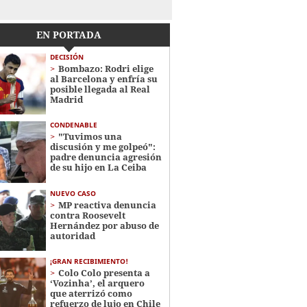
EN PORTADA
DECISIÓN
Bombazo: Rodri elige
al Barcelona y enfría su
posible llegada al Real
Madrid
CONDENABLE
"Tuvimos una
discusión y me golpeó":
padre denuncia agresión
de su hijo en La Ceiba
NUEVO CASO
MP reactiva denuncia
contra Roosevelt
Hernández por abuso de
autoridad
¡GRAN RECIBIMIENTO!
Colo Colo presenta a
‘Vozinha’, el arquero
que aterrizó como
refuerzo de lujo en Chile