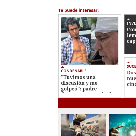
Te puede interesar:
INVE
Con
lem
cap
hom
cab
SUC
CONDENABLE
Dos
"Tuvimos una
nue
discusión y me
cin
golpeó": padre
de 
denuncia agresión de
su hijo en La Ceiba