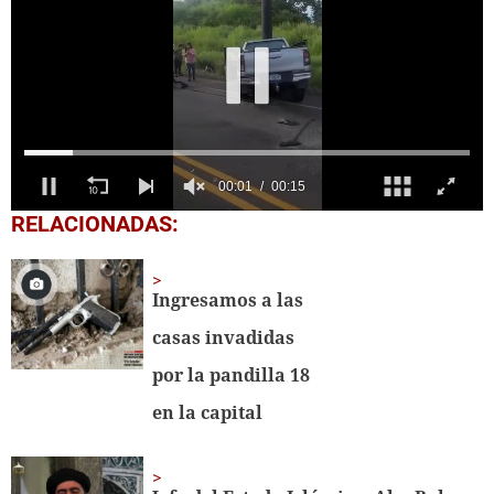
0
RELACIONADAS:
seconds
of
15
seconds
Ingresamos a las
casas invadidas
por la pandilla 18
en la capital