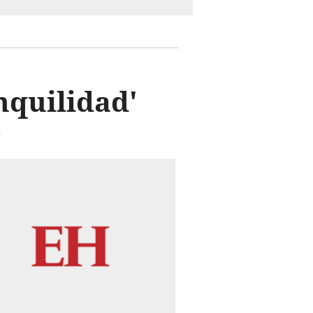
nquilidad'
n