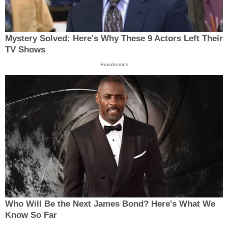
Mystery Solved: Here's Why These 9 Actors Left Their
TV Shows
Brainberries
Who Will Be the Next James Bond? Here's What We
Know So Far