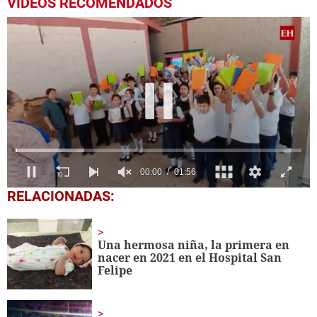
VIDEOS RECOMENDADOS
0
RELACIONADAS:
seconds
of
1
minute,
Una hermosa niña, la primera en
56
nacer en 2021 en el Hospital San
seconds
Felipe