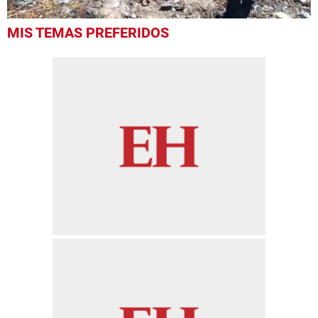
0
MIS TEMAS PREFERIDOS
seconds
of
59
seconds