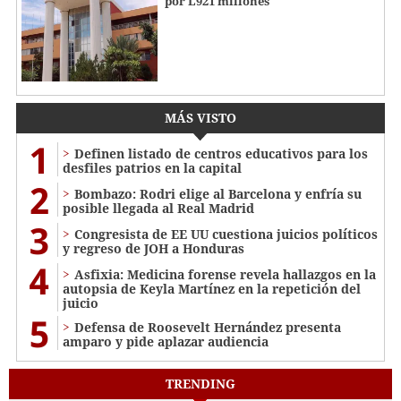
por L921 millones
MÁS VISTO
1
Definen listado de centros educativos para los
desfiles patrios en la capital
2
Bombazo: Rodri elige al Barcelona y enfría su
posible llegada al Real Madrid
3
Congresista de EE UU cuestiona juicios políticos
y regreso de JOH a Honduras
4
Asfixia: Medicina forense revela hallazgos en la
autopsia de Keyla Martínez en la repetición del
juicio
5
Defensa de Roosevelt Hernández presenta
amparo y pide aplazar audiencia
TRENDING