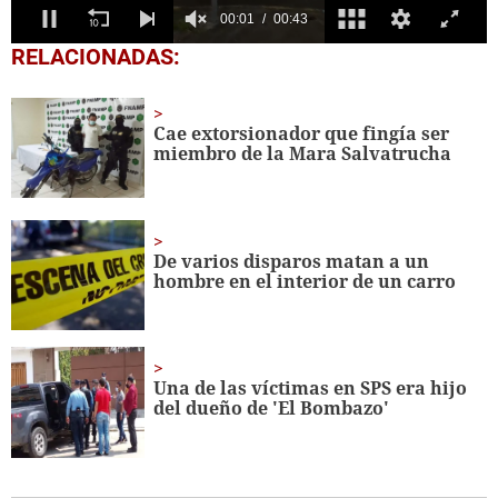
0
RELACIONADAS:
seconds
of
43
seconds
Cae extorsionador que fingía ser
miembro de la Mara Salvatrucha
De varios disparos matan a un
hombre en el interior de un carro
Una de las víctimas en SPS era hijo
del dueño de 'El Bombazo'