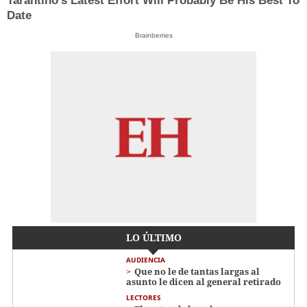
Tarantino’s Latest Effort Will Probably Be His Best To
Date
Brainberries
LO ÚLTIMO
AUDIENCIA
Que no le de tantas largas al
asunto le dicen al general retirado
LECTORES