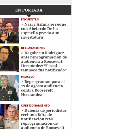
EN PORTADA
ENCUENTRO
Nasry Asfura se reúne
con Abelardo De La
Espriella previo a su
investidura
DECLARACIONES
Dagoberto Rodríguez
ante reprogramación de
audiencia a Roosevelt
Hernández: "Fiscal
tampoco fue notificado"
PROCESO
Reprograman para el
19 de agosto audiencia
contra Roosevelt
Hernández
CUESTIONAMIENTO
Defensa de periodistas
reclama falta de
notificación tras
reprogramación de
audiencia de Roosevelt