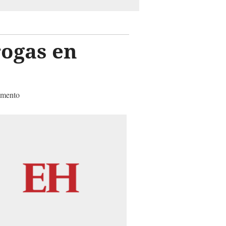
rogas en
omento