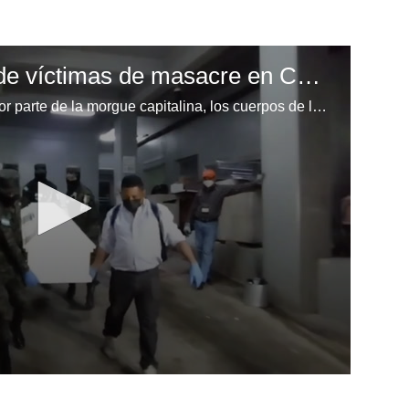
Entrega de cuerpos de víctimas de masacre en Comayagua
Este martes fueron entregados, por parte de la morgue capitalina, los cuerpos de las víctimas que perdieron la vida en la masacre de Comayagua. Video: Emilio Flores | EL HERALDO