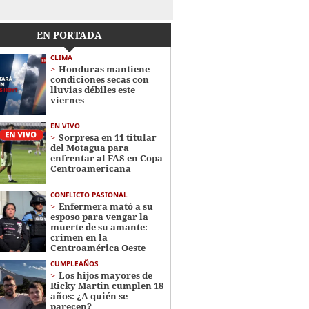
EN PORTADA
CLIMA
Honduras mantiene
condiciones secas con
lluvias débiles este
viernes
EN VIVO
Sorpresa en 11 titular
del Motagua para
enfrentar al FAS en Copa
Centroamericana
CONFLICTO PASIONAL
Enfermera mató a su
esposo para vengar la
muerte de su amante:
crimen en la
Centroamérica Oeste
CUMPLEAÑOS
Los hijos mayores de
Ricky Martin cumplen 18
años: ¿A quién se
parecen?