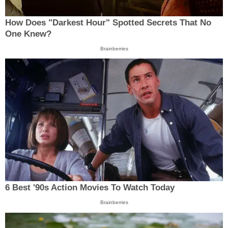
How Does "Darkest Hour" Spotted Secrets That No
One Knew?
Brainberries
6 Best '90s Action Movies To Watch Today
Brainberries