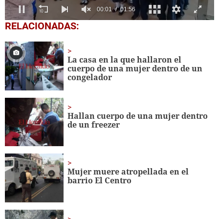
0
RELACIONADAS:
seconds
of
1
minute,
La casa en la que hallaron el
56
cuerpo de una mujer dentro de un
seconds
congelador
Hallan cuerpo de una mujer dentro
de un freezer
Mujer muere atropellada en el
barrio El Centro