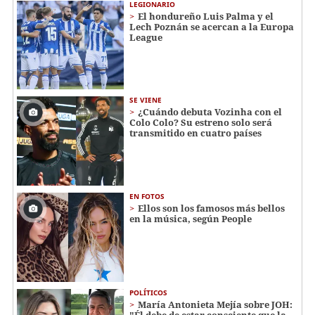
LEGIONARIO
El hondureño Luis Palma y el
Lech Poznán se acercan a la Europa
League
SE VIENE
¿Cuándo debuta Vozinha con el
Colo Colo? Su estreno solo será
transmitido en cuatro países
EN FOTOS
Ellos son los famosos más bellos
en la música, según People
POLÍTICOS
María Antonieta Mejía sobre JOH:
"Él debe de estar consciente que la