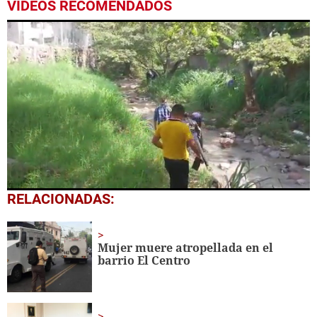
VIDEOS RECOMENDADOS
0
RELACIONADAS:
seconds
of
1
minute,
Mujer muere atropellada en el
41
barrio El Centro
seconds