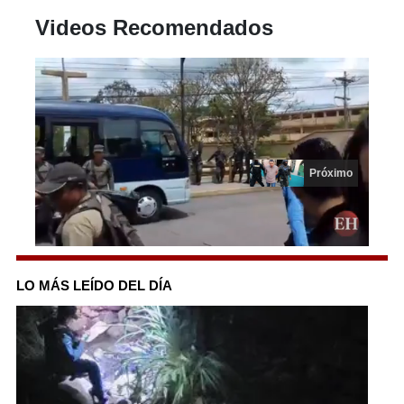
Videos Recomendados
Más Videos
Próximo en 10
0
seconds
of
LO MÁS LEÍDO DEL DÍA
14
seconds