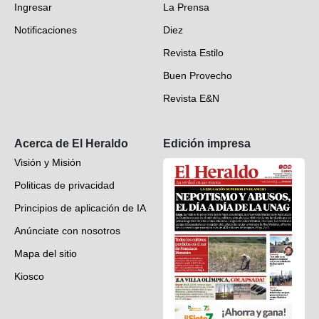
Ingresar
La Prensa
Deportes
Notificaciones
Diez
Videos
Revista Estilo
Hondureños en el mundo
Buen Provecho
Revista E&N
Suscripción
Acerca de El Heraldo
Edición impresa
Visión y Misión
Politicas de privacidad
Principios de aplicación de IA
Anúnciate con nosotros
Mapa del sitio
Kiosco
Preguntas frecuentes