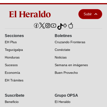
Subir
Secciones
Boletines
EH Plus
Cruzando Fronteras
Tegucigalpa
Conéctate
Honduras
Noticias
Sucesos
Semana en imágenes
Economía
Buen Provecho
EH Trámites
Opinión
Suscríbete
Grupo OPSA
EH Verifica
Beneficio
El Heraldo
Fotogalerías