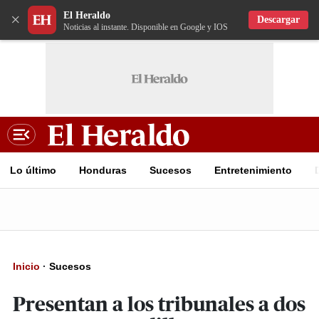
El Heraldo
×
Descargar
Noticias al instante. Disponible en Google y IOS
Lo último
Honduras
Sucesos
Entretenimiento
Inicio
·
Sucesos
Presentan a los tribunales a dos