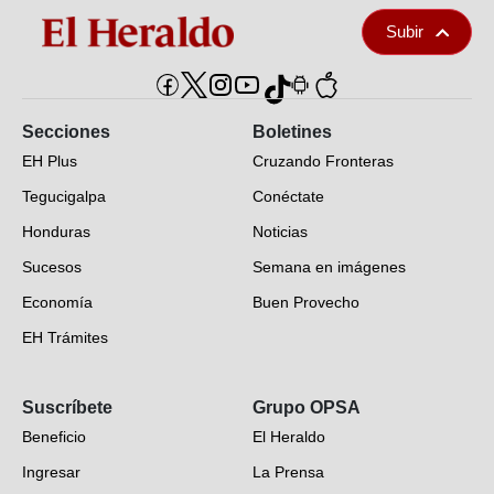
Subir
Secciones
Boletines
EH Plus
Cruzando Fronteras
Tegucigalpa
Conéctate
Honduras
Noticias
Sucesos
Semana en imágenes
Economía
Buen Provecho
EH Trámites
Opinión
Suscríbete
Grupo OPSA
EH Verifica
Beneficio
El Heraldo
Fotogalerías
Ingresar
La Prensa
Deportes