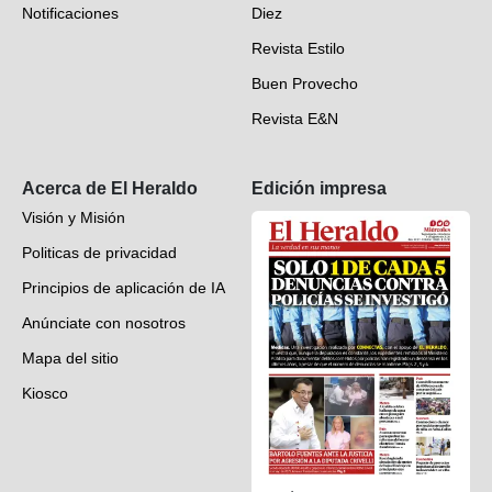
Notificaciones
Diez
Videos
Revista Estilo
Hondureños en el mundo
Buen Provecho
Revista E&N
Suscripción
Acerca de El Heraldo
Edición impresa
Visión y Misión
Politicas de privacidad
Principios de aplicación de IA
Anúnciate con nosotros
Mapa del sitio
Kiosco
Preguntas frecuentes
Contáctenos