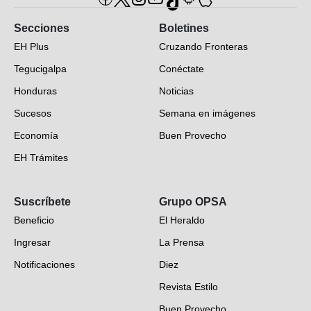
Secciones
Boletines
EH Plus
Cruzando Fronteras
Tegucigalpa
Conéctate
Honduras
Noticias
Sucesos
Semana en imágenes
Economía
Buen Provecho
EH Trámites
Opinión
Suscríbete
Grupo OPSA
EH Verifica
Beneficio
El Heraldo
Fotogalerías
Ingresar
La Prensa
Deportes
Notificaciones
Diez
Videos
Revista Estilo
Hondureños en el mundo
Buen Provecho